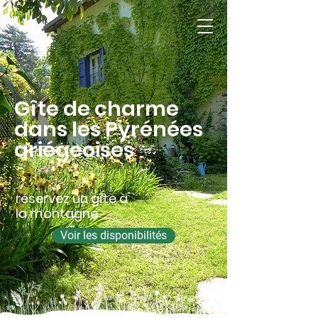
Gîte Se Canto
Garanou | Ariège-
Pyrénées
Gîte de charme
dans les Pyrénées
ariégeoises
réservez un gîte à
la montagne
Voir les disponibilités