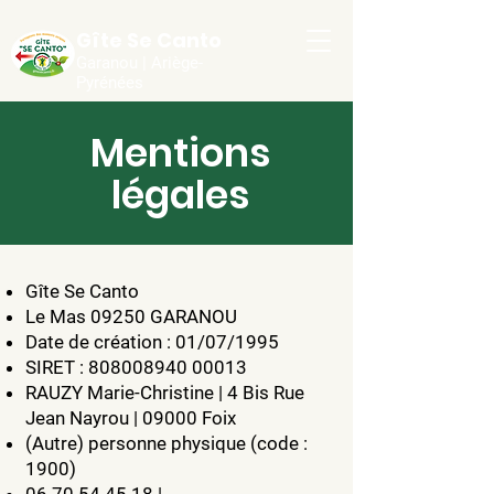
Gîte Se Canto
Garanou | Ariège-
Pyrénées
Mentions
légales
Gîte Se Canto
Le Mas 09250 GARANOU
Date de création : 01/07/1995
SIRET :
808008940 00013
RAUZY Marie-Christine | 4 Bis Rue
Jean Nayrou | 09000 Foix
(Autre) personne physique (code :
1900)